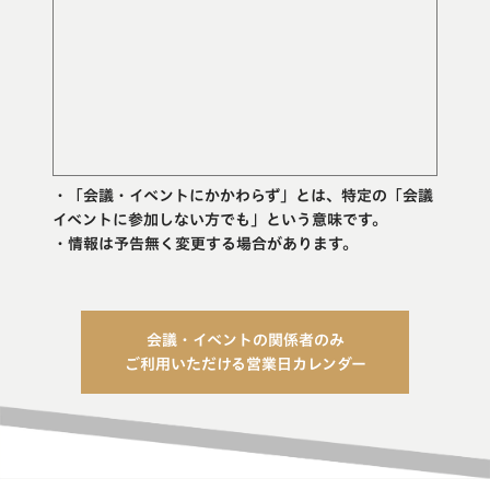
1st floor lobby and
会議場
gardens freely! Time：
10:00–17:00 / Free
Admission Food &
drink：SWAN/ NIWA
cafe ⭐ICC Kyoto Open
Day 8/5 8/6 8/30
・「会議・イベントにかかわらず」とは、特定の「会議
――――――――――――――――――――
イベントに参加しない方でも」という意味です。
#国立京都国際会館#京都国
・情報は予告無く変更する場合があります。
際会館#国際会館#icckyoto
#左京区#宝ヶ池#モダニズ
ム建築#京都モダン建築 #
建築巡り#京都建築巡り#建
会議・イベントの関係者のみ
築探訪#大谷幸夫#京都散歩
ご利用いただける営業日カレンダー
#京都散策#京都観光#京都
イベント#京都おでかけ#京
都カフェ#京都カフェ巡り#
国際会館カフェ