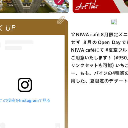
🍹NIWA café 8月限定
せ🍹 8月のOpen Dayでは、当館1階
NIWA caféにて #夏空フ
ご用意いたします！ (¥950
リンクセットも可能) いちご、ブルーベリ
ー、もも、パインの4種類
用した、夏限定のデザートです
青く透き通るゼリーで夏空
イスで入道雲を表現しまし
この投稿をInstagramで見る
涼しく、暑い季節にぴった
っております🎐 8月のOpen Dayの5日
（水）、6日（木）、30
売です！ 3日間限定の味