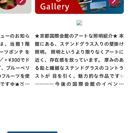
メニューのお知ら
★京都国際会館のアートな照明紹介★ 本
館にある、ステンドグラス入りの壁掛け
ルーツポンチ を
照明。 照明というより限りなくアートに
／＋¥300でド
近く、存在感を放っています。 厚みのあ
る鉛と繊細なステンドグラスのコントラ
のフルーツを使
ストが 目を引く、魅力的な作品です✨
🍓🫐🍑🍍
――――今後の国際会館のイベント
を、バニラア
―――― ⭐ICC Kyoto Open Day 1階ロ
た。 見た目も
ビーや庭園を自由に見学いただけます
りの一杯にな
開館時間 10:00～17:00／入場無料 飲
食店舗 SWAN／NIWA café 8月5日
日（日）限定発
（水）、6日（木）、30日（日） 📍国
をぜひご賞味く
立京都国際会館 アクセス：地下鉄「国