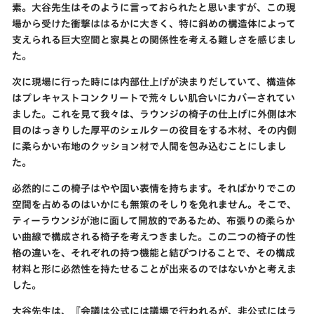
素。大谷先生はそのように言っておられたと思いますが、この現
場から受けた衝撃ははるかに大きく、特に斜めの構造体によって
支えられる巨大空間と家具との関係性を考える難しさを感じまし
た。
次に現場に行った時には内部仕上げが決まりだしていて、構造体
はプレキャストコンクリートで荒々しい肌合いにカバーされてい
ました。これを見て我々は、ラウンジの椅子の仕上げに外側は木
目のはっきりした厚平のシェルターの役目をする木材、その内側
に柔らかい布地のクッション材で人間を包み込むことにしまし
た。
必然的にこの椅子はやや固い表情を持ちます。そればかりでこの
空間を占めるのはいかにも無策のそしりを免れません。そこで、
ティーラウンジが池に面して開放的であるため、布張りの柔らか
い曲線で構成される椅子を考えつきました。この二つの椅子の性
格の違いを、それぞれの持つ機能と結びつけることで、その構成
材料と形に必然性を持たせることが出来るのではないかと考えま
した。
大谷先生は、『会議は公式には議場で行われるが、非公式にはラ