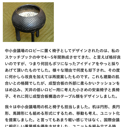
中小会議場のロビーに置く椅子としてデザインされたのは、私の
スケッチブックの中で4～5年間熟成させてきた、と言えば格好良
いのですが、つまり何回もボツになったアイディアをやっと採り
あげて頂いたものでした。様々な理由で何度も却下され、その度
に何かしら改良を加えては再提案したものです。これも建築の肌
合いとの格闘でしたが、成型合板の外部に柔らかいクッションを
はめ込み、天井の低いロビー用に考えた小さめの安楽椅子と長椅
子、それに同じ成型合板構造のテーブル類をデザインしました。
我々は中小会議場用の机と椅子も担当しました。机は円形、長円
形、馬蹄形にも組める形式にするため、移動も考え、ユニット化
を提案しました。と言ってもあまり軽い感じではなく、国際会議
に相応しい重量感を優先させました。ユニットを組み立てる時