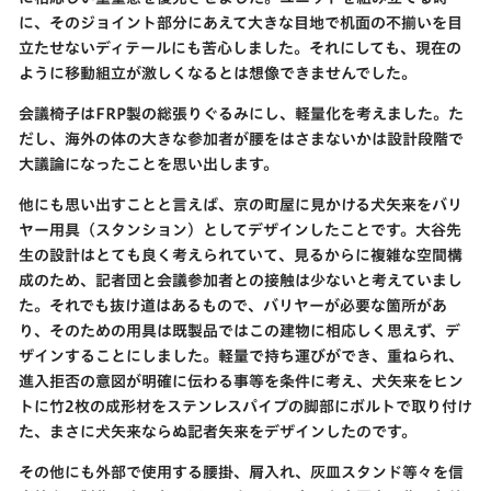
に、そのジョイント部分にあえて大きな目地で机面の不揃いを目
立たせないディテールにも苦心しました。それにしても、現在の
ように移動組立が激しくなるとは想像できませんでした。
会議椅子はFRP製の総張りぐるみにし、軽量化を考えました。た
だし、海外の体の大きな参加者が腰をはさまないかは設計段階で
大議論になったことを思い出します。
他にも思い出すことと言えば、京の町屋に見かける犬矢来をバリ
ヤー用具（スタンション）としてデザインしたことです。大谷先
生の設計はとても良く考えられていて、見るからに複雑な空間構
成のため、記者団と会議参加者との接触は少ないと考えていまし
た。それでも抜け道はあるもので、バリヤーが必要な箇所があ
り、そのための用具は既製品ではこの建物に相応しく思えず、デ
ザインすることにしました。軽量で持ち運びができ、重ねられ、
進入拒否の意図が明確に伝わる事等を条件に考え、犬矢来をヒン
トに竹2枚の成形材をステンレスパイプの脚部にボルトで取り付け
た、まさに犬矢来ならぬ記者矢来をデザインしたのです。
その他にも外部で使用する腰掛、屑入れ、灰皿スタンド等々を信