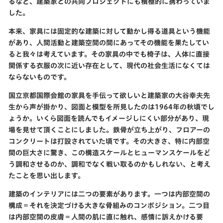
るなど、建築家との共同プロジェクトにも積極的に携わっていま
した。
本来、家具には固定的な建築に対して動かし得る道具という機能
があり、人間活動と建築空間の間にあってその機能を果たしてい
ると我々は考えています。その家具の中でも椅子は、人体に直接
関係する衣服の次に近い存在として、現代の社会生活になくては
ならないものです。
国立京都国際会館の家具を手伝って欲しいと建築家の大谷幸夫先
生から声が掛かり、図面と模型を所見したのは1964年の秋頃でし
ょうか。いくら図面を読んでもイメージしにくい部分があり、現
場を見せて頂くことにしました。鉄骨が立ち上がり、フロアーの
コンクリートは打設されていた頃です。その大きさ、特に内部空
間の巨大さに驚き、この構造スケールとヒューマンスケールをど
う調和させるのか、調和でなく戦い取るのかもしれない、と考え
たことを思い出します。
建築のインテリアには二つの要素があります。
一つは内部空間の
構成
＝それを決定づける大きな骨組みのコンポジション。
二つ目
は内部空間の皮膚
＝人間の肌に直に触れ、感情に訴えかける要